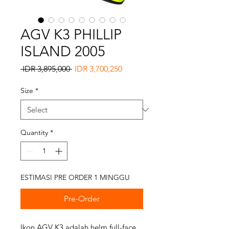
AGV K3 PHILLIP
ISLAND 2005
Regular
Sale
 IDR 3,895,000 
IDR 3,700,250
Price
Price
Size
*
Quantity
*
ESTIMASI PRE ORDER 1 MINGGU
Pre-Order
Ikon AGV K3 adalah helm full-face