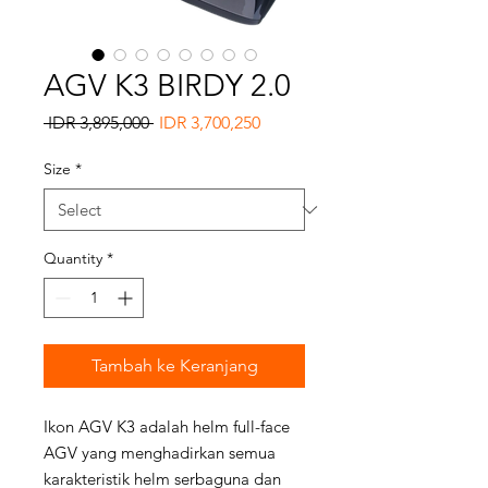
AGV K3 BIRDY 2.0
Regular
Sale
 IDR 3,895,000 
IDR 3,700,250
Price
Price
Size
*
Quantity
*
Tambah ke Keranjang
Ikon AGV K3 adalah helm full-face
AGV yang menghadirkan semua
karakteristik helm serbaguna dan