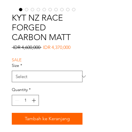
KYT NZ RACE
FORGED
CARBON MATT
Regular
Sale
 IDR 4,600,000 
IDR 4,370,000
Price
Price
SALE
Size
*
Quantity
*
Tambah ke Keranjang