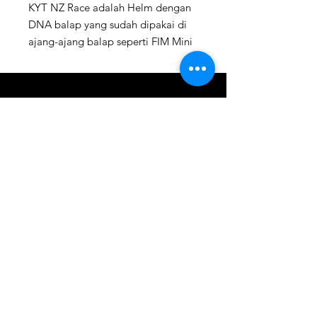
KYT NZ Race adalah Helm dengan
DNA balap yang sudah dipakai di
ajang-ajang balap seperti FIM Mini
GP. KYT NZ Race sudah ditest pada
Wind Tunnel Testing sehingga KYT
NZ Race memiliki Design
Aerodynamic Terbaik.Visornya
About
memiliki Bidang pandang yang luas
dan juga Interior yang nyaman
Contact
dipakai serta sudah lolos Sertifikasi
Keamanan ECE 22.06
FAQ
Fitur:
Shipping & Returns
* Sudah Termasuk Kaca Irridium
Gun Metal / Dark Smoke
Store Policy
* Homolagsi ECE 22.06 dan SNI
* 2 shell 2 eps
Instagram
* Tricarboco Shell
(Fiber,Kevlar,Carbon)