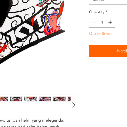
Quantity
*
Out of Stock
Noti
olusi dari helm yang melegenda.
ng sama dari helm balap untuk