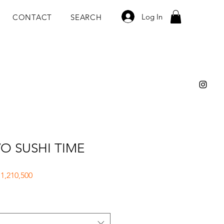
Log In
CONTACT
SEARCH
VO SUSHI TIME
lar
Sale
 1,210,500
e
Price