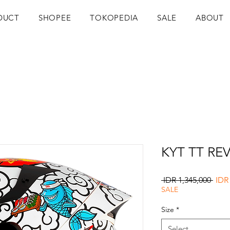
DUCT
SHOPEE
TOKOPEDIA
SALE
ABOUT
KYT TT RE
Regu
 IDR 1,345,000 
IDR
Pric
SALE
Size
*
Select