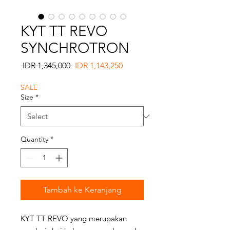
KYT TT REVO
SYNCHROTRON
Regular
Sale
 IDR 1,345,000 
IDR 1,143,250
Price
Price
SALE
Size
*
Quantity
*
Tambah ke Keranjang
KYT TT REVO yang merupakan