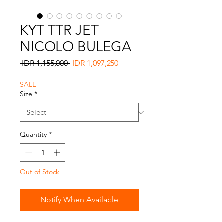
KYT TTR JET
NICOLO BULEGA
Regular
Sale
 IDR 1,155,000 
IDR 1,097,250
Price
Price
SALE
Size
*
Quantity
*
Out of Stock
Notify When Available