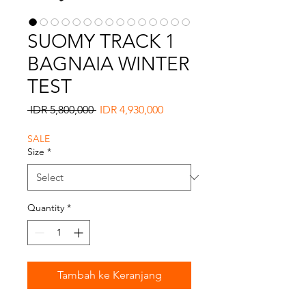
SUOMY TRACK 1
BAGNAIA WINTER
TEST
Regular
Sale
 IDR 5,800,000 
IDR 4,930,000
Price
Price
SALE
Size
*
Quantity
*
Tambah ke Keranjang