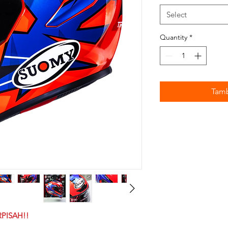
Select
Quantity
*
Tamb
PISAH!!