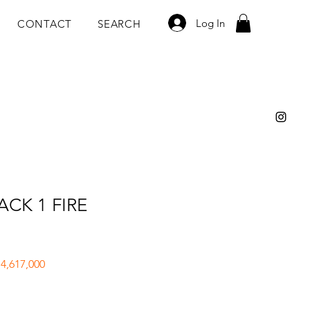
Log In
CONTACT
SEARCH
CK 1 FIRE
lar
Sale
 4,617,000
e
Price