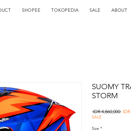
DUCT
SHOPEE
TOKOPEDIA
SALE
ABOUT
SUOMY TRA
STORM
Regu
 IDR 4,860,000 
IDR
Pric
SALE
Size
*