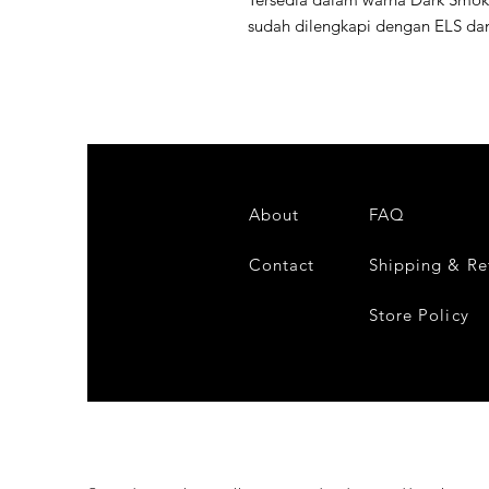
sudah dilengkapi dengan ELS dan
Buat KYT TT Revo kamu makin G
About
FAQ
Contact
Shipping & Re
Store Policy