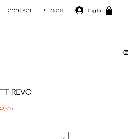
Log In
CONTACT
SEARCH
 TT REVO
ar
Sale
42,500
Price