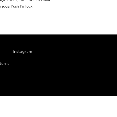
 juga Push Pinlock
anteng!
Instagram
turns