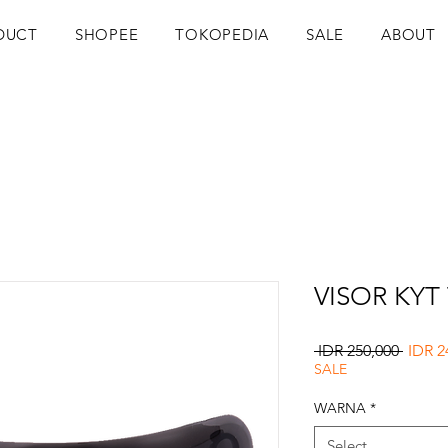
DUCT
SHOPEE
TOKOPEDIA
SALE
ABOUT
VISOR KYT
Regul
 IDR 250,000 
IDR 2
Price
SALE
WARNA
*
Select