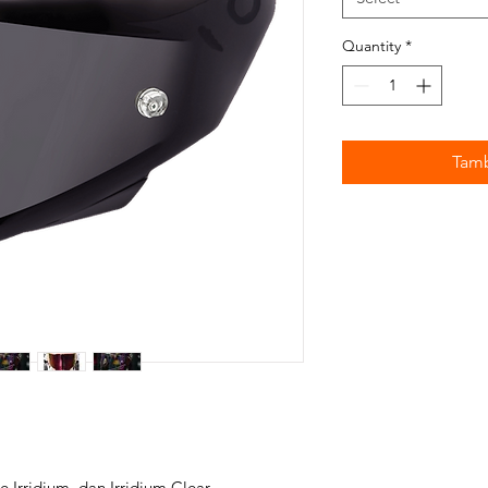
Quantity
*
Tamb
Irridium, dan Irridium Clear